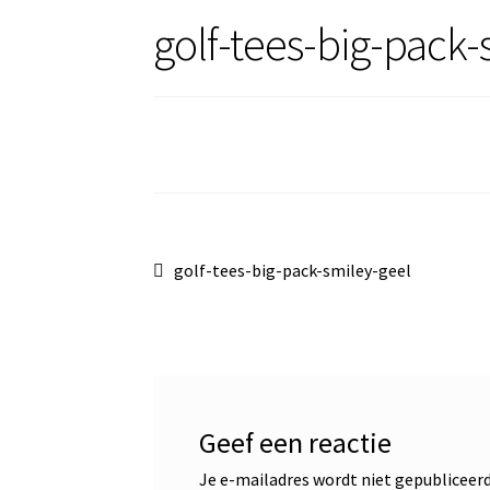
golf-tees-big-pack-
Bericht
Vorig
golf-tees-big-pack-smiley-geel
bericht:
navigatie
Geef een reactie
Je e-mailadres wordt niet gepubliceerd