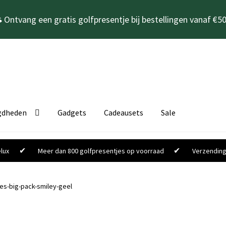
 Ontvang een gratis golfpresentje bij bestellingen vanaf €50
gdheden
Gadgets
Cadeausets
Sale
✔
✔
lux
Meer dan 800 golfpresentjes op voorraad
Verzending
ees-big-pack-smiley-geel