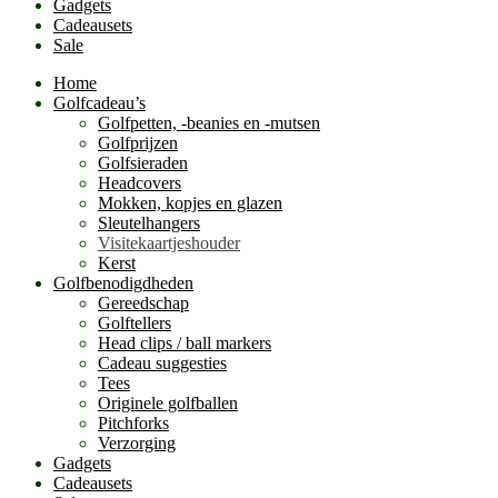
Gadgets
Cadeausets
Sale
Home
Golfcadeau’s
Golfpetten, -beanies en -mutsen
Golfprijzen
Golfsieraden
Headcovers
Mokken, kopjes en glazen
Sleutelhangers
Visitekaartjeshouder
Kerst
Golfbenodigdheden
Gereedschap
Golftellers
Head clips / ball markers
Cadeau suggesties
Tees
Originele golfballen
Pitchforks
Verzorging
Gadgets
Cadeausets