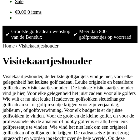
Sale
€
0.00
0 items
Grootste golfcadeau-webshop
Meer dan 800
✔
✔
van de Benelux
golfpresentjes op voorraad
Home
/
Visitekaartjeshouder
Visitekaartjeshouder
Visitekaartjeshouder, de leukste golfgadgets vind je hier, voor elke
gelegenheid het leukste golf cadeau, Leuke originele en betaalbare
golfcadeaus.Visitekaartjeshouder . De leukste Visitekaartjeshouder
vind je hier, Voor elke gelegenheid het juist cadeau voor alle golfers
Wie wilt er nu niet leuke Headcover, golfsokken sleutelhanger
golfcadeau set of golfpresentje krijgen voor zijn verjaardag,
jubileum , of golfoverwinning. Voor elk budget is er de juiste
golfsokken te vinden. Voor de grote en de kleine golfer, en voor de
professionele als de amateur of hobby golfer is er altijd een leuk
golfpresentje te vinden .Wie vind het niet leuk om een origineel
golfcadeau of golfgadget te krijgen. De cadeausets zijn met zorg
uitgezocht en worden ingekocht over de hele wereld. Op deze