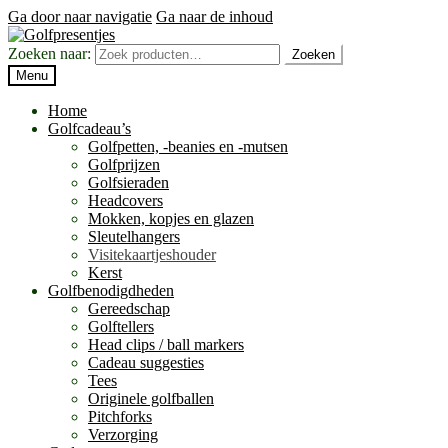
Ga door naar navigatie
Ga naar de inhoud
Zoeken naar:
Zoeken
Menu
Home
Golfcadeau’s
Golfpetten, -beanies en -mutsen
Golfprijzen
Golfsieraden
Headcovers
Mokken, kopjes en glazen
Sleutelhangers
Visitekaartjeshouder
Kerst
Golfbenodigdheden
Gereedschap
Golftellers
Head clips / ball markers
Cadeau suggesties
Tees
Originele golfballen
Pitchforks
Verzorging