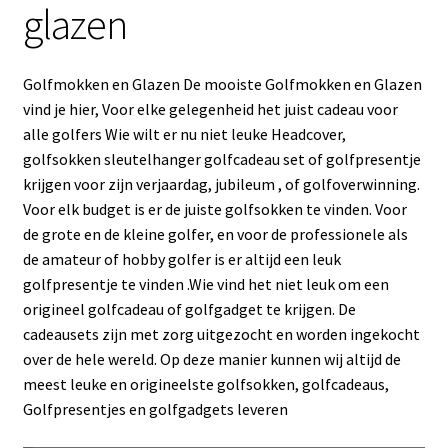
glazen
Headcovers
Mokken, kopjes en glazen
Golfmokken en Glazen De mooiste Golfmokken en Glazen
vind je hier, Voor elke gelegenheid het juist cadeau voor
Sleutelhangers
alle golfers Wie wilt er nu niet leuke Headcover,
golfsokken sleutelhanger golfcadeau set of golfpresentje
Visitekaartjeshouder
krijgen voor zijn verjaardag, jubileum , of golfoverwinning.
Voor elk budget is er de juiste golfsokken te vinden. Voor
Kerst
de grote en de kleine golfer, en voor de professionele als
de amateur of hobby golfer is er altijd een leuk
Subme
Golfbenodigdheden
golfpresentje te vinden .Wie vind het niet leuk om een
uitvou
origineel golfcadeau of golfgadget te krijgen. De
cadeausets zijn met zorg uitgezocht en worden ingekocht
Gadgets
over de hele wereld. Op deze manier kunnen wij altijd de
meest leuke en origineelste golfsokken, golfcadeaus,
Cadeausets
Golfpresentjes en golfgadgets leveren
Sale