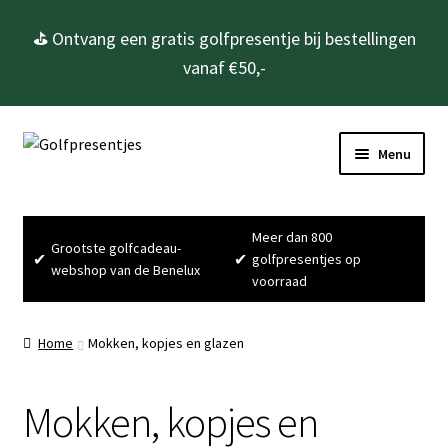
⛳ Ontvang een gratis golfpresentje bij bestellingen
vanaf €50,-
Ga
Ga
Menu
door
naar
naar
de
Home
navigatie
inhoud
Meer dan 800
Grootste golfcadeau-
Subme
Golfcadeau’s
✔
✔
golfpresentjes op
webshop van de Benelux
uitvou
voorraad
Golfpetten, -beanies en -mutsen
Home
Mokken, kopjes en glazen
Golfprijzen
Mokken, kopjes en
Golfsieraden