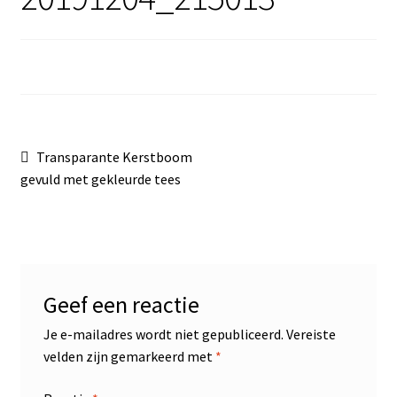
Sale
Bericht
Vorig
Transparante Kerstboom
bericht:
gevuld met gekleurde tees
navigatie
Geef een reactie
Je e-mailadres wordt niet gepubliceerd.
Vereiste
velden zijn gemarkeerd met
*