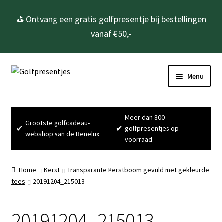
⛳ Ontvang een gratis golfpresentje bij bestellingen
vanaf €50,-
Ga
Ga
Menu
door
naar
naar
de
Home
navigatie
inhoud
Meer dan 800
Grootste golfcadeau-
Subme
Golfcadeau’s
✔
✔
golfpresentjes op
webshop van de Benelux
uitvou
voorraad
Subme
Golfbenodigdheden
uitvou
Home
Kerst
Transparante Kerstboom gevuld met gekleurde
Gadgets
tees
20191204_215013
Cadeausets
20191204_215013