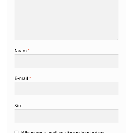
Naam
*
E-mail
*
Site
Mijn naam, e-mail en site opslaan in deze