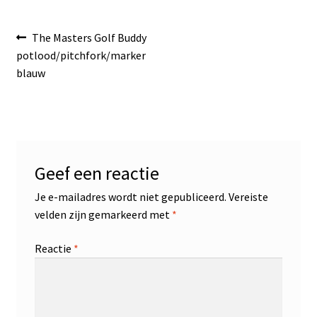
Bericht
Vorig
The Masters Golf Buddy
bericht:
potlood/pitchfork/marker
navigatie
blauw
Geef een reactie
Je e-mailadres wordt niet gepubliceerd.
Vereiste
velden zijn gemarkeerd met
*
Reactie
*