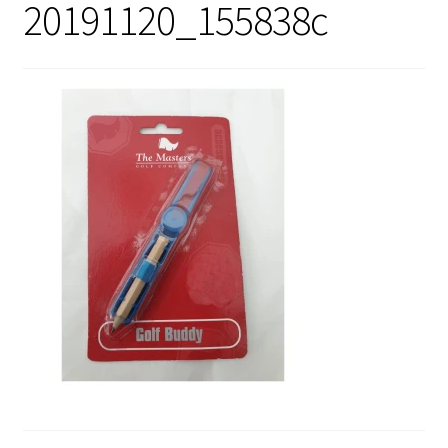
20191120_155838c
Sale