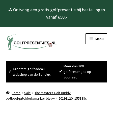
⛳ Ontvang een gratis golfpresentje bij bestellingen
vanaf €50,-
Ga
Ga
Menu
door
naar
naar
de
navigatie
inhoud
Home
Meer dan 800
Grootste golfcadeau-
Subme
Golfcadeau’s
✔
✔
golfpresentjes op
webshop van de Benelux
uitvou
voorraad
Subme
Golfbenodigdheden
uitvou
Home
Sale
The Masters Golf Buddy
Gadgets
potlood/pitchfork/marker blauw
20191120_155838c
Cadeausets