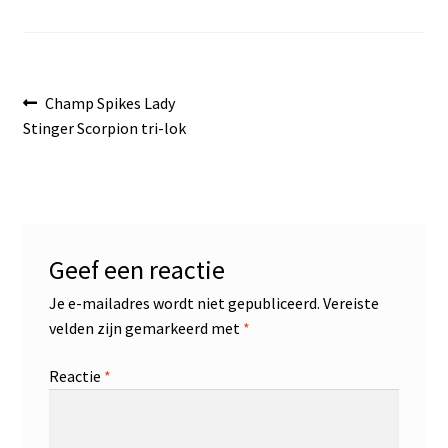
Bericht
Vorig
Champ Spikes Lady
bericht:
Stinger Scorpion tri-lok
navigatie
Geef een reactie
Je e-mailadres wordt niet gepubliceerd.
Vereiste
velden zijn gemarkeerd met
*
Reactie
*