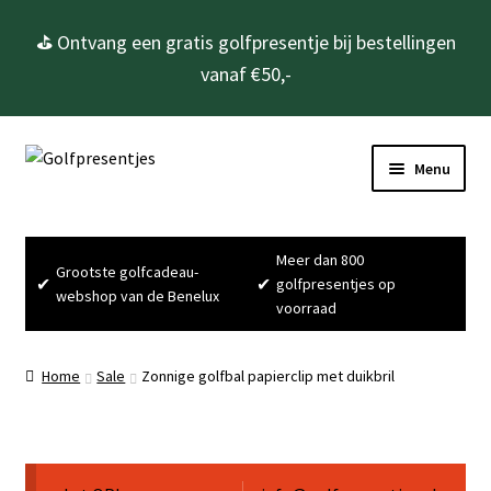
⛳ Ontvang een gratis golfpresentje bij bestellingen
vanaf €50,-
Ga
Ga
Menu
door
naar
naar
de
Home
navigatie
inhoud
Meer dan 800
Grootste golfcadeau-
Golfcadeau’s
✔
✔
golfpresentjes op
webshop van de Benelux
voorraad
Golfbenodigdheden
Home
Sale
Zonnige golfbal papierclip met duikbril
Gadgets
Cadeausets