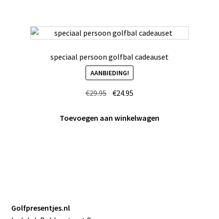
speciaal persoon golfbal cadeauset
AANBIEDING!
Oorspronkelijke
Huidige
€
29.95
€
24.95
prijs
prijs
was:
is:
Toevoegen aan winkelwagen
€29.95.
€24.95.
Golfpresentjes.nl