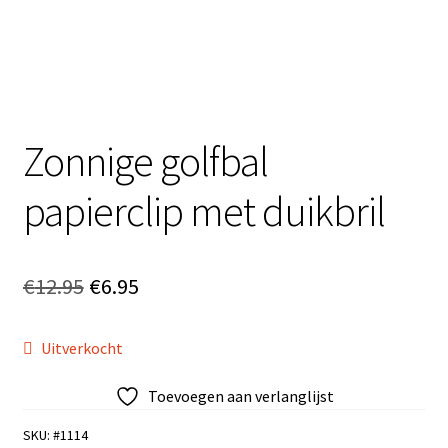
Zonnige golfbal
papierclip met duikbril
Oorspronkelijke
Huidige
€
12.95
€
6.95
prijs
prijs
Uitverkocht
was:
is:
€12.95.
€6.95.
Toevoegen aan verlanglijst
SKU:
#1114