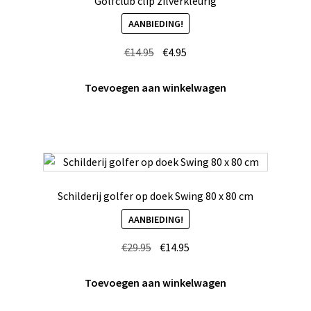
Golfclub clip zilverkleurig
AANBIEDING!
Oorspronkelijke
Huidige
€
14.95
€
4.95
prijs
prijs
was:
is:
Toevoegen aan winkelwagen
€14.95.
€4.95.
Schilderij golfer op doek Swing 80 x 80 cm
AANBIEDING!
Oorspronkelijke
Huidige
€
29.95
€
14.95
prijs
prijs
was:
is:
Toevoegen aan winkelwagen
€29.95.
€14.95.