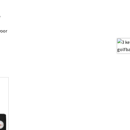
e
voor