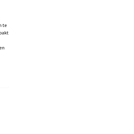
m te
rpakt
 en