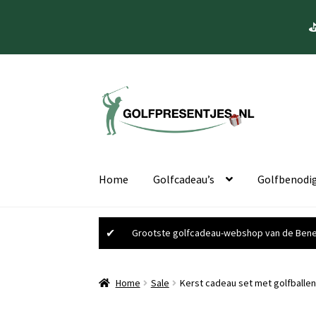
⛳
Ga
Ga
door
naar
naar
de
navigatie
inhoud
Home
Golfcadeau’s
Golfbenodi
✔
Grootste golfcadeau-webshop van de Bene
Home
Sale
Kerst cadeau set met golfballen