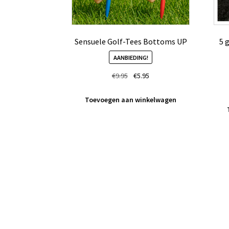
Sensuele Golf-Tees Bottoms UP
5 
AANBIEDING!
Oorspronkelijke
Huidige
€
9.95
€
5.95
prijs
prijs
was:
is:
Toevoegen aan winkelwagen
€9.95.
€5.95.