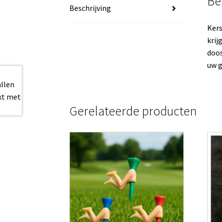
Be
Beschrijving
Kers
krij
doos
uw g
Gerelateerde producten