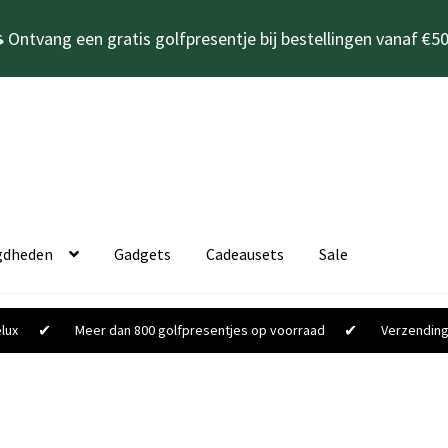
 Ontvang een gratis golfpresentje bij bestellingen vanaf €50
gdheden
Gadgets
Cadeausets
Sale
✔
✔
lux
Meer dan 800 golfpresentjes op voorraad
Verzending