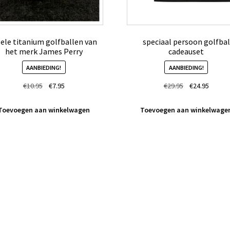
gele titanium golfballen van
speciaal persoon golfbal
het merk James Perry
cadeauset
AANBIEDING!
AANBIEDING!
Oorspronkelijke
Huidige
Oorspronkelij
Huidig
€
10.95
€
7.95
€
29.95
€
24.95
prijs
prijs
prijs
prijs
was:
is:
was:
is:
Toevoegen aan winkelwagen
Toevoegen aan winkelwage
€10.95.
€7.95.
€29.95.
€24.95.