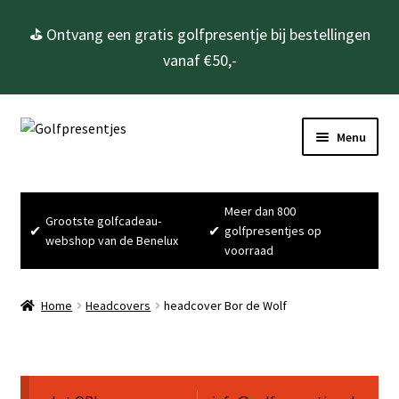
⛳ Ontvang een gratis golfpresentje bij bestellingen
vanaf €50,-
Ga
Ga
Menu
door
naar
naar
de
Home
navigatie
inhoud
Meer dan 800
Grootste golfcadeau-
Subme
Golfcadeau’s
✔
✔
golfpresentjes op
webshop van de Benelux
uitvou
voorraad
Subme
Golfbenodigdheden
uitvou
Home
Headcovers
headcover Bor de Wolf
Gadgets
Cadeausets