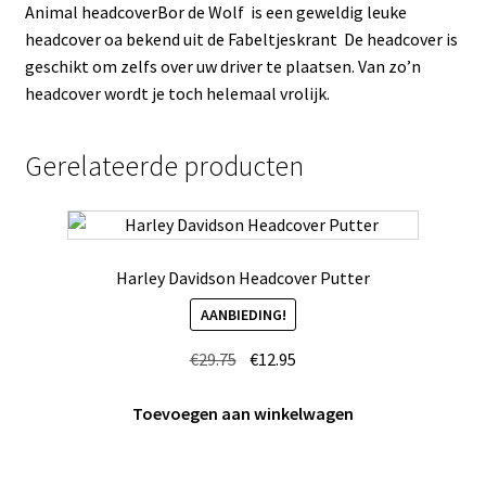
Animal headcoverBor de Wolf is een geweldig leuke
headcover oa bekend uit de Fabeltjeskrant De headcover is
geschikt om zelfs over uw driver te plaatsen. Van zo’n
headcover wordt je toch helemaal vrolijk.
Gerelateerde producten
Harley Davidson Headcover Putter
AANBIEDING!
Oorspronkelijke
Huidige
€
29.75
€
12.95
prijs
prijs
was:
is:
Toevoegen aan winkelwagen
€29.75.
€12.95.