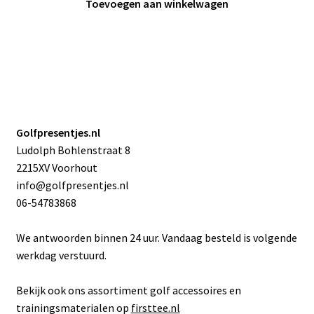
was:
is:
Toevoegen aan winkelwagen
€9.95.
€5.95.
Golfpresentjes.nl
Ludolph Bohlenstraat 8
2215XV Voorhout
info@golfpresentjes.nl
06-54783868
We antwoorden binnen 24 uur. Vandaag besteld is volgende
werkdag verstuurd.
Bekijk ook ons assortiment golf accessoires en
trainingsmaterialen op
firsttee.nl