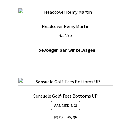
Headcover Remy Martin
€
17.95
Toevoegen aan winkelwagen
Sensuele Golf-Tees Bottoms UP
AANBIEDING!
Oorspronkelijke
Huidige
€
9.95
€
5.95
prijs
prijs