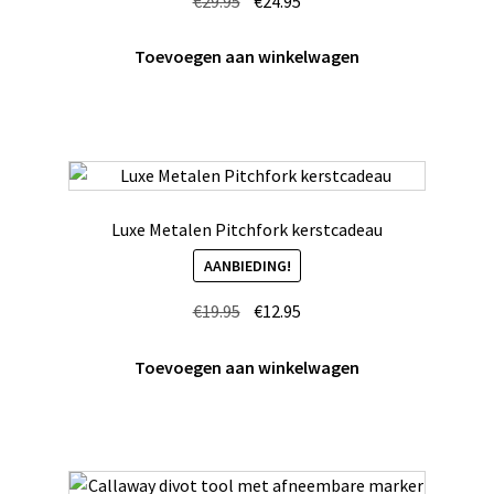
€
29.95
€
24.95
prijs
prijs
was:
is:
Toevoegen aan winkelwagen
€29.95.
€24.95.
Luxe Metalen Pitchfork kerstcadeau
AANBIEDING!
Oorspronkelijke
Huidige
€
19.95
€
12.95
prijs
prijs
was:
is:
Toevoegen aan winkelwagen
€19.95.
€12.95.