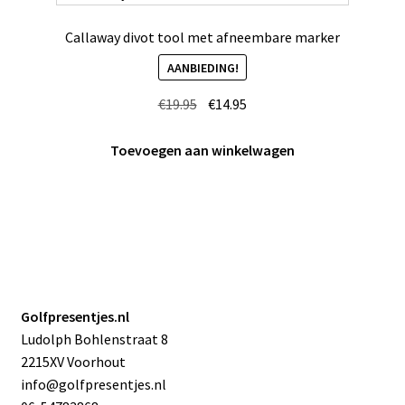
Callaway divot tool met afneembare marker
AANBIEDING!
Oorspronkelijke
Huidige
€
19.95
€
14.95
prijs
prijs
was:
is:
Toevoegen aan winkelwagen
€19.95.
€14.95.
Golfpresentjes.nl
Ludolph Bohlenstraat 8
2215XV Voorhout
info@golfpresentjes.nl