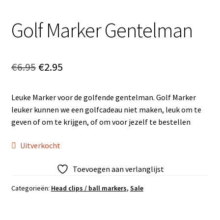
Golf Marker Gentelman
Oorspronkelijke
Huidige
€
6.95
€
2.95
prijs
prijs
Leuke Marker voor de golfende gentelman. Golf Marker
was:
is:
leuker kunnen we een golfcadeau niet maken, leuk om te
€6.95.
€2.95.
geven of om te krijgen, of om voor jezelf te bestellen
Uitverkocht
Toevoegen aan verlanglijst
Categorieën:
Head clips / ball markers
,
Sale