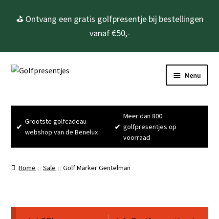
⛳ Ontvang een gratis golfpresentje bij bestellingen
vanaf €50,-
Ga
Ga
Menu
door
naar
naar
de
Home
navigatie
inhoud
Meer dan 800
Grootste golfcadeau-
Subme
Golfcadeau’s
✔
✔
golfpresentjes op
webshop van de Benelux
uitvou
voorraad
Subme
Golfbenodigdheden
uitvou
Home
Sale
Golf Marker Gentelman
Gadgets
Cadeausets