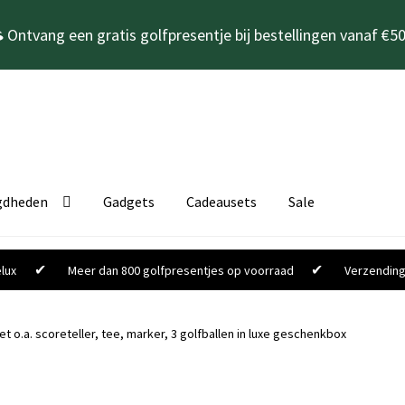
 Ontvang een gratis golfpresentje bij bestellingen vanaf €50
gdheden
Gadgets
Cadeausets
Sale
✔
✔
lux
Meer dan 800 golfpresentjes op voorraad
Verzending
t o.a. scoreteller, tee, marker, 3 golfballen in luxe geschenkbox