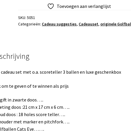
Toevoegen aan verlanglijst
SKU:
5051
Categorieën:
Cadeau suggesties
,
Cadeauset
,
originele Golfba
schrijving
 cadeau set met o.a. scoreteller 3 ballen en luxe geschenkbox
 om te geven of te winnen als prijs
gift in zwarte doos…..
ting doos :21 cm x 17 cm x 6 cm…..
ud doos : 18 holes score teller…..
ouder met marker en pitchfork…..
lfballen Cats Eye…….