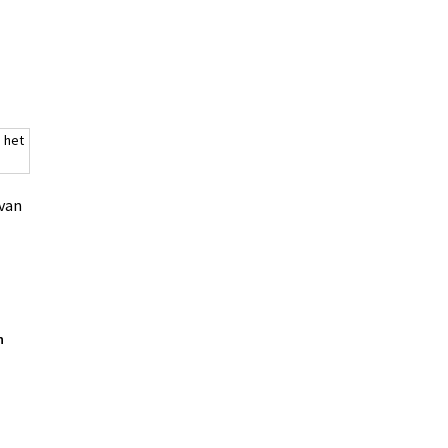
 van
ke
n