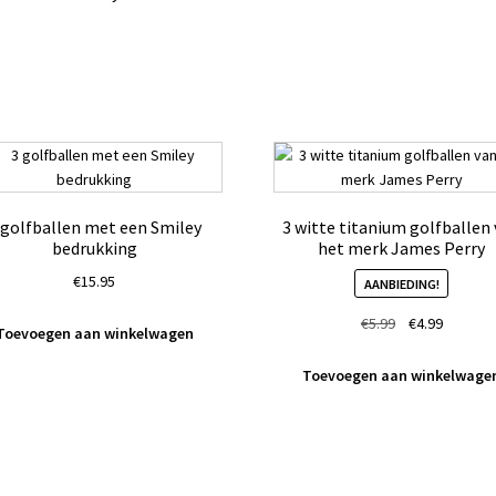
 golfballen met een Smiley
3 witte titanium golfballen
bedrukking
het merk James Perry
€
15.95
AANBIEDING!
Oorspronkelij
Huidige
€
5.99
€
4.99
Toevoegen aan winkelwagen
prijs
prijs
was:
is:
Toevoegen aan winkelwage
€5.99.
€4.99.