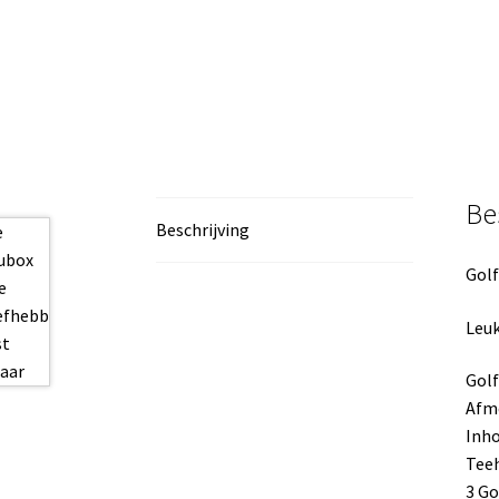
Be
Beschrijving
Golf
Leuk
Golf
Afme
Inho
Teeh
3 Go