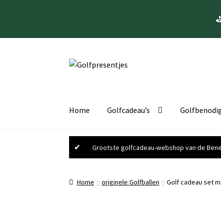
⛳
Ga
Ga
door
naar
naar
de
navigatie
inhoud
Home
Golfcadeau’s
Golfbenodi
✔
Grootste golfcadeau-webshop van de Bene
Home
originele Golfballen
Golf cadeau set me