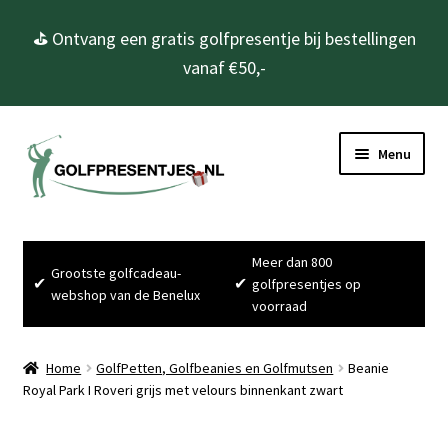
⛳ Ontvang een gratis golfpresentje bij bestellingen
vanaf €50,-
Ga
Ga
Menu
door
naar
naar
de
navigatie
inhoud
Home
Meer dan 800
Grootste golfcadeau-
Subme
Golfcadeau’s
✔
✔
golfpresentjes op
webshop van de Benelux
uitvou
voorraad
Subme
Golfbenodigdheden
uitvou
Home
GolfPetten, Golfbeanies en Golfmutsen
Beanie
Gadgets
Royal Park I Roveri grijs met velours binnenkant zwart
Cadeausets