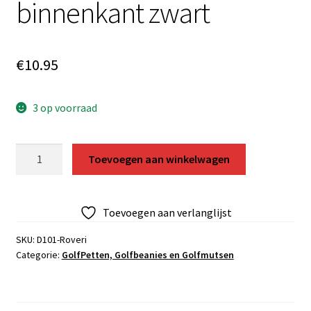
binnenkant zwart
€
10.95
3 op voorraad
Beanie
Toevoegen aan winkelwagen
Royal
Park
I
Toevoegen aan verlanglijst
Roveri
grijs
SKU:
D101-Roveri
Categorie:
GolfPetten, Golfbeanies en Golfmutsen
met
velours
binnenkant
zwart