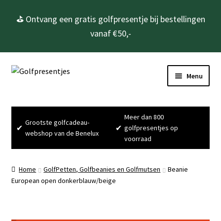
⛳ Ontvang een gratis golfpresentje bij bestellingen
vanaf €50,-
Ga
Ga
Menu
door
naar
naar
de
Home
navigatie
inhoud
Meer dan 800
Grootste golfcadeau-
Golfcadeau’s
✔
✔
golfpresentjes op
webshop van de Benelux
voorraad
Golfbenodigdheden
Home
GolfPetten, Golfbeanies en Golfmutsen
Beanie
Gadgets
European open donkerblauw/beige
Cadeausets