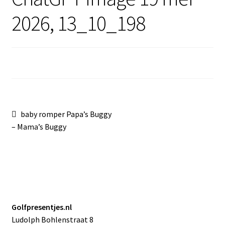
Sale
2026, 13_10_198
Bericht
Vorig
baby romper Papa’s Buggy
bericht:
– Mama’s Buggy
navigatie
Golfpresentjes.nl
Ludolph Bohlenstraat 8