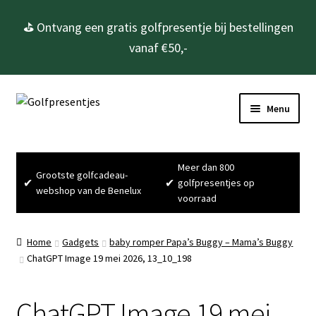
⛳ Ontvang een gratis golfpresentje bij bestellingen
vanaf €50,-
Ga
Ga
Menu
door
naar
naar
de
Home
navigatie
inhoud
Meer dan 800
Grootste golfcadeau-
Golfcadeau’s
✔
✔
golfpresentjes op
webshop van de Benelux
voorraad
Golfbenodigdheden
Home
Gadgets
baby romper Papa’s Buggy – Mama’s Buggy
Gadgets
ChatGPT Image 19 mei 2026, 13_10_198
Cadeausets
ChatGPT Image 19 mei