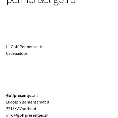
Sale
Bericht
Vorig
Golf Pennenset in
bericht:
Cadeaudoos
navigatie
Golfpresentjes.nl
Ludolph Bohlenstraat 8
2215XV Voorhout
info@golfpresentjes.nl