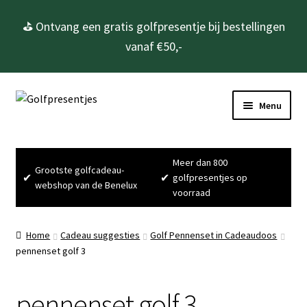
⛳ Ontvang een gratis golfpresentje bij bestellingen
vanaf €50,-
Ga
Ga
Menu
door
naar
naar
de
Home
navigatie
inhoud
Meer dan 800
Grootste golfcadeau-
Subme
Golfcadeau’s
✔
✔
golfpresentjes op
webshop van de Benelux
uitvou
voorraad
Subme
Golfbenodigdheden
uitvou
Home
Cadeau suggesties
Golf Pennenset in Cadeaudoos
Gadgets
pennenset golf 3
Cadeausets
pennenset golf 3