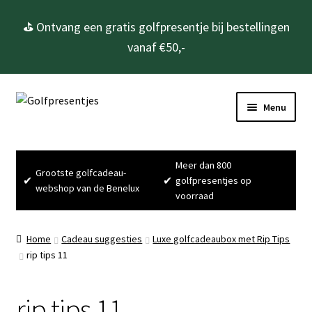
⛳ Ontvang een gratis golfpresentje bij bestellingen
vanaf €50,-
Ga
Ga
Menu
door
naar
naar
de
Home
navigatie
inhoud
Meer dan 800
Grootste golfcadeau-
Subme
Golfcadeau’s
✔
✔
golfpresentjes op
webshop van de Benelux
uitvou
voorraad
Subme
Golfbenodigdheden
uitvou
Home
Cadeau suggesties
Luxe golfcadeaubox met Rip Tips
Gadgets
rip tips 11
Cadeausets
rip tips 11