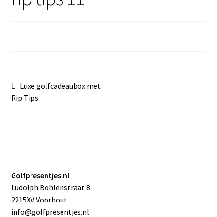
Sale
Bericht
Vorig
Luxe golfcadeaubox met
bericht:
Rip Tips
navigatie
Golfpresentjes.nl
Ludolph Bohlenstraat 8
2215XV Voorhout
info@golfpresentjes.nl