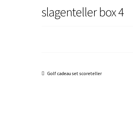
slagenteller box 4
Bericht
Vorig
Golf cadeau set scoreteller
bericht:
navigatie