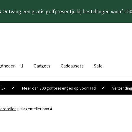
 Ontvang een gratis golfpresentje bij bestellingen vanaf €50
gdheden
Gadgets
Cadeausets
Sale
✔
✔
lux
Meer dan 800 golfpresentjes op voorraad
Verzending
oreteller
slagenteller box 4