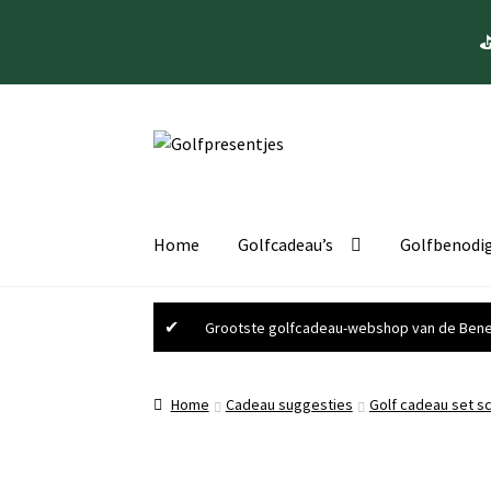
⛳
Ga
Ga
door
naar
naar
de
navigatie
inhoud
Home
Golfcadeau’s
Golfbenodi
✔
Grootste golfcadeau-webshop van de Bene
Home
Cadeau suggesties
Golf cadeau set sc