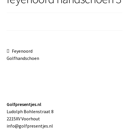
Sale
Bericht
Vorig
Feyenoord
bericht:
Golfhandschoen
navigatie
Golfpresentjes.nl
Ludolph Bohlenstraat 8
2215XV Voorhout
info@golfpresentjes.nl