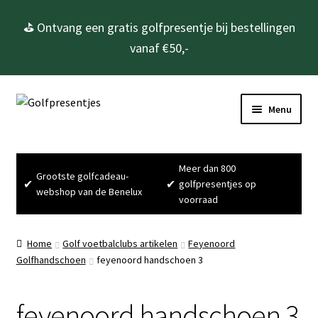
⛳ Ontvang een gratis golfpresentje bij bestellingen
vanaf €50,-
Ga
Ga
Menu
door
naar
naar
de
Home
navigatie
inhoud
Meer dan 800
Grootste golfcadeau-
Subme
Golfcadeau’s
✔
✔
golfpresentjes op
webshop van de Benelux
uitvou
voorraad
Subme
Golfbenodigdheden
uitvou
Home
Golf voetbalclubs artikelen
Feyenoord
Gadgets
Golfhandschoen
feyenoord handschoen 3
Cadeausets
feyenoord handschoen 3