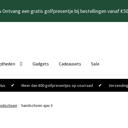
 Ontvang een gratis golfpresentje bij bestellingen vanaf €50
gdheden
Gadgets
Cadeausets
Sale
✔
✔
lux
Meer dan 800 golfpresentjes op voorraad
Verzending
handschoen
handschoen ajax 3