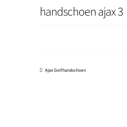
handschoen ajax 3
Bericht
Vorig
Ajax Golfhandschoen
bericht:
navigatie