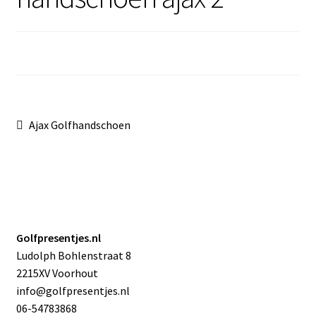
Sale
Bericht
Vorig
Ajax Golfhandschoen
bericht:
navigatie
Golfpresentjes.nl
Ludolph Bohlenstraat 8
2215XV Voorhout
info@golfpresentjes.nl
06-54783868