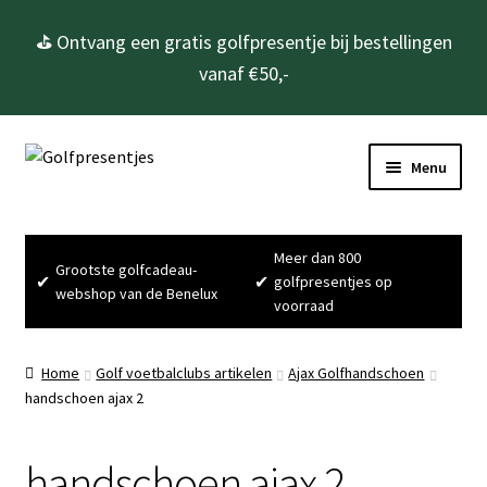
⛳ Ontvang een gratis golfpresentje bij bestellingen
vanaf €50,-
Ga
Ga
Menu
door
naar
naar
de
Home
navigatie
inhoud
Meer dan 800
Grootste golfcadeau-
Subme
Golfcadeau’s
✔
✔
golfpresentjes op
webshop van de Benelux
uitvou
voorraad
Subme
Golfbenodigdheden
uitvou
Home
Golf voetbalclubs artikelen
Ajax Golfhandschoen
Gadgets
handschoen ajax 2
Cadeausets
handschoen ajax 2