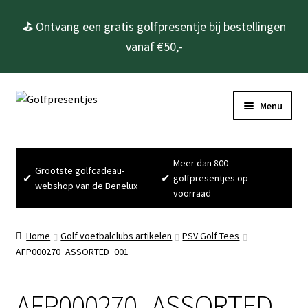
⛳ Ontvang een gratis golfpresentje bij bestellingen
vanaf €50,-
Ga
Ga
Menu
door
naar
naar
de
Home
navigatie
inhoud
Meer dan 800
Grootste golfcadeau-
Subme
Golfcadeau’s
✔
✔
golfpresentjes op
webshop van de Benelux
uitvou
voorraad
Subme
Golfbenodigdheden
uitvou
Home
Golf voetbalclubs artikelen
PSV Golf Tees
Gadgets
AFP000270_ASSORTED_001_
Cadeausets
AFP000270_ASSORTED_