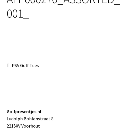
Sale
001_
Bericht
Vorig
PSV Golf Tees
bericht:
navigatie
Golfpresentjes.nl
Ludolph Bohlenstraat 8
2215XV Voorhout