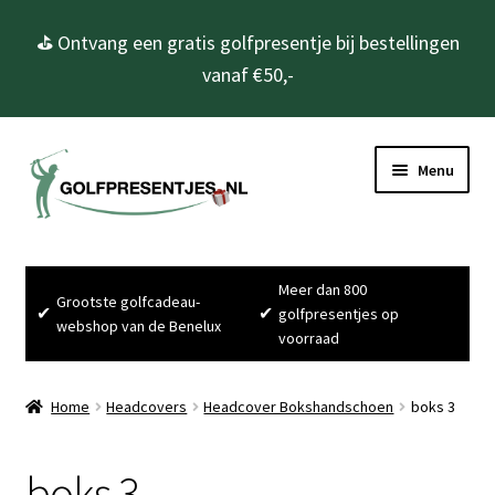
⛳ Ontvang een gratis golfpresentje bij bestellingen
vanaf €50,-
Ga
Ga
Menu
door
naar
naar
de
navigatie
inhoud
Home
Meer dan 800
Grootste golfcadeau-
Subme
Golfcadeau’s
✔
✔
golfpresentjes op
webshop van de Benelux
uitvou
voorraad
Subme
Golfbenodigdheden
uitvou
Home
Headcovers
Headcover Bokshandschoen
boks 3
Gadgets
boks 3
Cadeausets