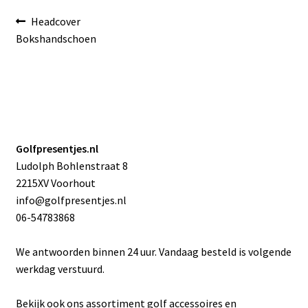
Bericht
Vorig
Headcover
bericht:
Bokshandschoen
navigatie
Golfpresentjes.nl
Ludolph Bohlenstraat 8
2215XV Voorhout
info@golfpresentjes.nl
06-54783868
We antwoorden binnen 24 uur. Vandaag besteld is volgende
werkdag verstuurd.
Bekijk ook ons assortiment golf accessoires en