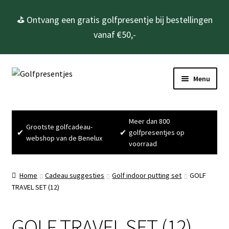
⛳ Ontvang een gratis golfpresentje bij bestellingen
vanaf €50,-
Ga
Ga
Menu
door
naar
naar
de
Home
navigatie
inhoud
Meer dan 800
Grootste golfcadeau-
Subme
Golfcadeau’s
✔
✔
golfpresentjes op
webshop van de Benelux
uitvou
voorraad
Subme
Golfbenodigdheden
uitvou
Home
Cadeau suggesties
Golf indoor putting set
GOLF
Gadgets
TRAVEL SET (12)
Cadeausets
GOLF TRAVEL SET (12)