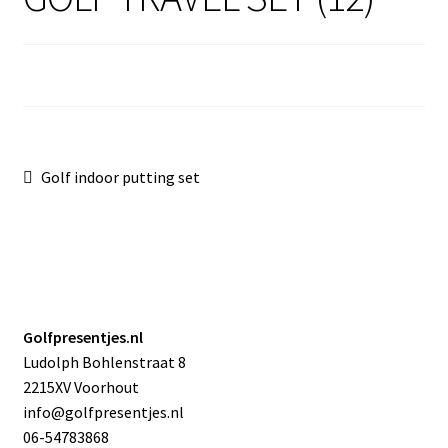
Sale
Bericht
Vorig
Golf indoor putting set
bericht:
navigatie
Golfpresentjes.nl
Ludolph Bohlenstraat 8
2215XV Voorhout
info@golfpresentjes.nl
06-54783868