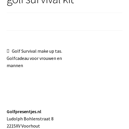
Sale
Bericht
Vorig
Golf Survival make up tas.
bericht:
Golfcadeau voor vrouwen en
navigatie
mannen
Golfpresentjes.nl
Ludolph Bohlenstraat 8
2215XV Voorhout