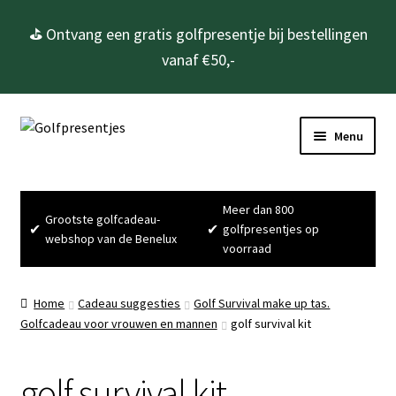
⛳ Ontvang een gratis golfpresentje bij bestellingen
vanaf €50,-
Ga
Ga
Menu
door
naar
naar
de
Home
navigatie
inhoud
Meer dan 800
Grootste golfcadeau-
Subme
Golfcadeau’s
✔
✔
golfpresentjes op
webshop van de Benelux
uitvou
voorraad
Subme
Golfbenodigdheden
uitvou
Home
Cadeau suggesties
Golf Survival make up tas.
Gadgets
Golfcadeau voor vrouwen en mannen
golf survival kit
Cadeausets
golf survival kit