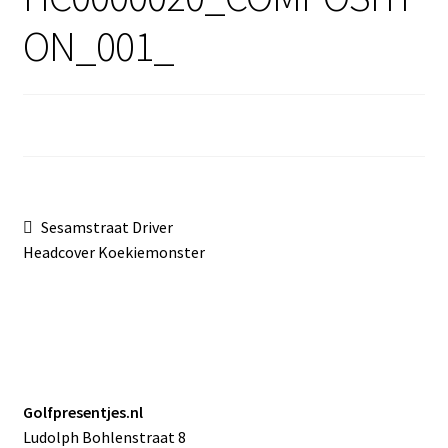
Sale
ON_001_
Bericht
Vorig
Sesamstraat Driver
bericht:
Headcover Koekiemonster
navigatie
Golfpresentjes.nl
Ludolph Bohlenstraat 8