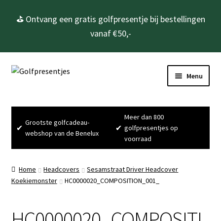
⛳ Ontvang een gratis golfpresentje bij bestellingen
vanaf €50,-
Ga
Ga
Menu
door
naar
naar
de
Home
navigatie
inhoud
Meer dan 800
Grootste golfcadeau-
Subme
Golfcadeau’s
✔
✔
golfpresentjes op
webshop van de Benelux
uitvou
voorraad
Subme
Golfbenodigdheden
uitvou
Home
Headcovers
Sesamstraat Driver Headcover
Gadgets
Koekiemonster
HC0000020_COMPOSITION_001_
Cadeausets
HC0000020_COMPOSITI