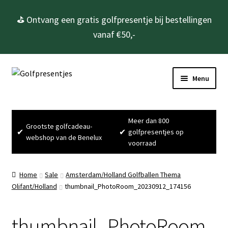
⛳ Ontvang een gratis golfpresentje bij bestellingen
vanaf €50,-
Ga
Ga
Menu
door
naar
naar
de
Home
navigatie
inhoud
Meer dan 800
Grootste golfcadeau-
Subme
Golfcadeau’s
✔
✔
golfpresentjes op
webshop van de Benelux
uitvou
voorraad
Subme
Golfbenodigdheden
uitvou
Home
Sale
Amsterdam/Holland Golfballen Thema
Gadgets
Olifant/Holland
thumbnail_PhotoRoom_20230912_174156
Cadeausets
thumbnail_PhotoRoom_