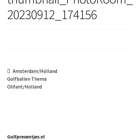
Sale
20230912_174156
Bericht
Vorig
Amsterdam/Holland
bericht:
Golfballen Thema
navigatie
Olifant/Holland
Golfpresentjes.nl