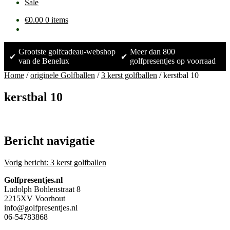
Sale
€
0.00
0 items
Grootste golfcadeau-webshop
Meer dan 800
✔
✔
van de Benelux
golfpresentjes op voorraad
Home
/
originele Golfballen
/
3 kerst golfballen
/
kerstbal 10
kerstbal 10
Bericht navigatie
Vorig bericht:
3 kerst golfballen
Golfpresentjes.nl
Ludolph Bohlenstraat 8
2215XV Voorhout
info@golfpresentjes.nl
06-54783868