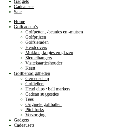
Gadgets
Cadeausets
Sale
Home
Golfcadeau’s
Golfpetten, -beanies en -mutsen
Golfprijzen
Golfsieraden
Headcovers
Mokken, kopjes en glazen
Sleutelhangers
Visitekaartjeshouder
Kerst
Golfbenodigdheden
Gereedschap
Golftellers
Head clips / ball markers
Cadeau suggesties
Tees
Originele golfballen
Pitchforks
Verzorging
Gadgets
Cadeausets