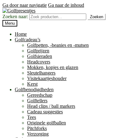
Ga door naar navigatie
Ga naar de inhoud
Zoeken naar:
Zoeken
Menu
Home
Golfcadeau’s
Golfpetten, -beanies en -mutsen
Golfprijzen
Golfsieraden
Headcovers
Mokken, kopjes en glazen
Sleutelhangers
Visitekaartjeshouder
Kerst
Golfbenodigdheden
Gereedschap
Golftellers
Head clips / ball markers
Cadeau suggesties
Tees
Originele golfballen
Pitchforks
Verzorging