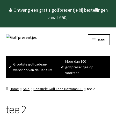
⛳ Ontvang een gratis golfpresentje bij bestellingen
vanaf €50,-
Ga
Ga
Menu
door
naar
naar
de
Home
navigatie
inhoud
Meer dan 800
Grootste golfcadeau-
Subme
Golfcadeau’s
✔
✔
golfpresentjes op
webshop van de Benelux
uitvou
voorraad
Subme
Golfbenodigdheden
uitvou
Home
Sale
Sensuele Golf-Tees Bottoms UP
tee 2
Gadgets
tee 2
Cadeausets