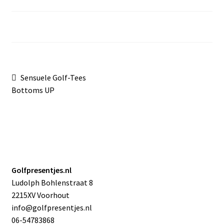
Sale
Bericht
Vorig
Sensuele Golf-Tees
bericht:
Bottoms UP
navigatie
Golfpresentjes.nl
Ludolph Bohlenstraat 8
2215XV Voorhout
info@golfpresentjes.nl
06-54783868