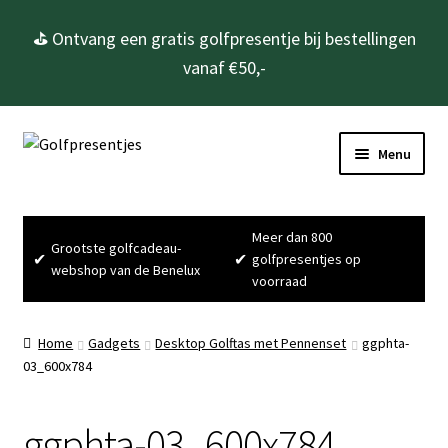
⛳ Ontvang een gratis golfpresentje bij bestellingen
vanaf €50,-
Ga
Ga
Menu
door
naar
naar
de
Home
navigatie
inhoud
Meer dan 800
Grootste golfcadeau-
Subme
Golfcadeau’s
✔
✔
golfpresentjes op
webshop van de Benelux
uitvou
voorraad
Subme
Golfbenodigdheden
uitvou
Home
Gadgets
Desktop Golftas met Pennenset
ggphta-
Gadgets
03_600x784
Cadeausets
ggphta-03_600x784