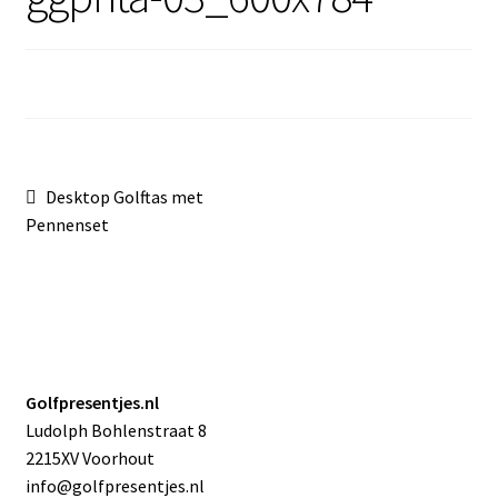
Sale
Bericht
Vorig
Desktop Golftas met
bericht:
Pennenset
navigatie
Golfpresentjes.nl
Ludolph Bohlenstraat 8
2215XV Voorhout
info@golfpresentjes.nl