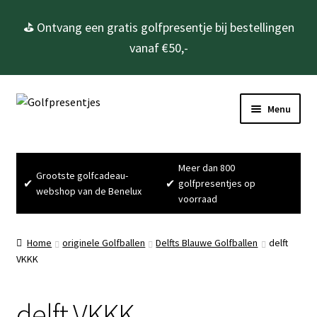
⛳ Ontvang een gratis golfpresentje bij bestellingen
vanaf €50,-
Ga
Ga
Menu
door
naar
naar
de
Home
navigatie
inhoud
Meer dan 800
Grootste golfcadeau-
Subme
Golfcadeau’s
✔
✔
golfpresentjes op
webshop van de Benelux
uitvou
voorraad
Subme
Golfbenodigdheden
uitvou
Home
originele Golfballen
Delfts Blauwe Golfballen
delft
Gadgets
VKKK
Cadeausets
delft VKKK