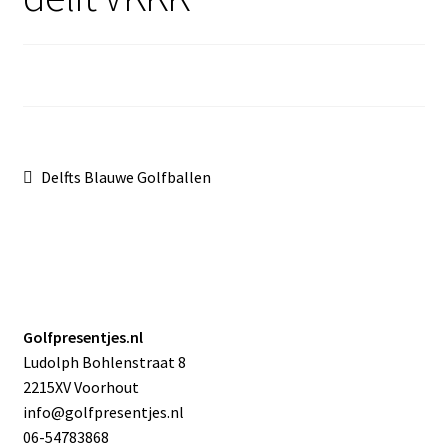
Sale
Bericht
Vorig
Delfts Blauwe Golfballen
bericht:
navigatie
Golfpresentjes.nl
Ludolph Bohlenstraat 8
2215XV Voorhout
info@golfpresentjes.nl
06-54783868