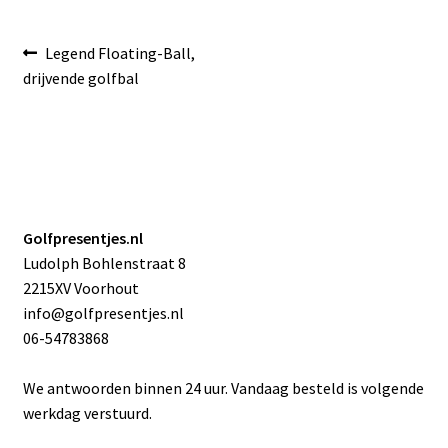
Bericht
Vorig
Legend Floating-Ball,
bericht:
drijvende golfbal
navigatie
Golfpresentjes.nl
Ludolph Bohlenstraat 8
2215XV Voorhout
info@golfpresentjes.nl
06-54783868
We antwoorden binnen 24 uur. Vandaag besteld is volgende
werkdag verstuurd.