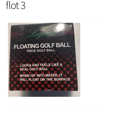
flot 3
Sale