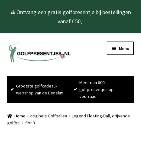
⛳ Ontvang een gratis golfpresentje bij bestellingen
vanaf €50,-
Ga
Ga
Menu
door
naar
naar
de
navigatie
inhoud
Home
Meer dan 800
Grootste golfcadeau-
Subme
Golfcadeau’s
✔
✔
golfpresentjes op
webshop van de Benelux
uitvou
voorraad
Subme
Golfbenodigdheden
uitvou
Home
originele Golfballen
Legend Floating-Ball, drijvende
Gadgets
golfbal
flot 3
Cadeausets