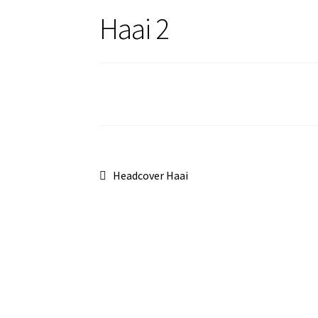
Haai 2
Bericht
Vorig
Headcover Haai
bericht:
navigatie