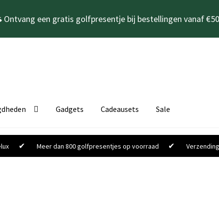
 Ontvang een gratis golfpresentje bij bestellingen vanaf €50
gdheden
Gadgets
Cadeausets
Sale
✔
✔
lux
Meer dan 800 golfpresentjes op voorraad
Verzending