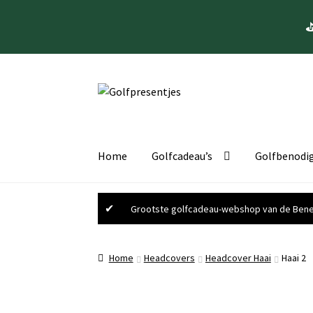
⛳
Ga
Ga
door
naar
naar
de
navigatie
inhoud
Home
Golfcadeau’s
Golfbenodi
✔
Grootste golfcadeau-webshop van de Bene
Home
Headcovers
Headcover Haai
Haai 2