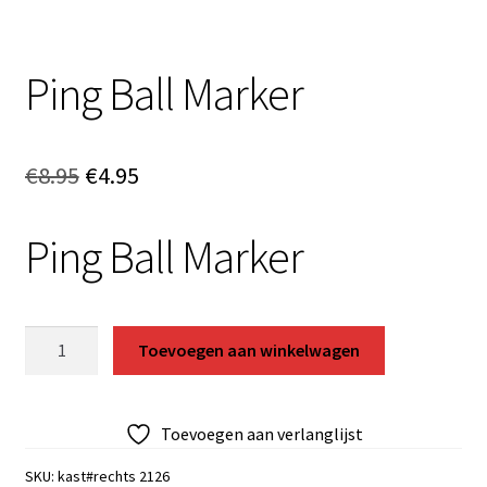
Ping Ball Marker
Oorspronkelijke
Huidige
€
8.95
€
4.95
prijs
prijs
Ping Ball Marker
was:
is:
€8.95.
€4.95.
Ping
Toevoegen aan winkelwagen
Ball
Marker
aantal
Toevoegen aan verlanglijst
SKU:
kast#rechts 2126