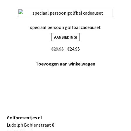
speciaal persoon golfbal cadeauset
AANBIEDING!
Oorspronkelijke
Huidige
€
29.95
€
24.95
prijs
prijs
was:
is:
Toevoegen aan winkelwagen
€29.95.
€24.95.
Golfpresentjes.nl
Ludolph Bohlenstraat 8