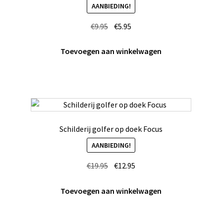
AANBIEDING!
Oorspronkelijke
Huidige
€
9.95
€
5.95
prijs
prijs
was:
is:
Toevoegen aan winkelwagen
€9.95.
€5.95.
Schilderij golfer op doek Focus
AANBIEDING!
Oorspronkelijke
Huidige
€
19.95
€
12.95
prijs
prijs
was:
is:
Toevoegen aan winkelwagen
€19.95.
€12.95.