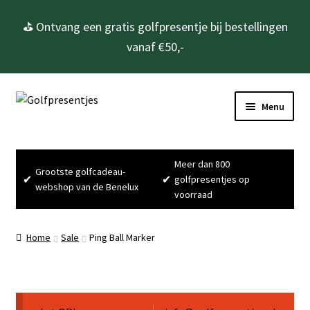
⛳ Ontvang een gratis golfpresentje bij bestellingen
vanaf €50,-
Ga
Ga
Menu
door
naar
naar
de
Home
navigatie
inhoud
Meer dan 800
Grootste golfcadeau-
Subme
Golfcadeau’s
✔
✔
golfpresentjes op
webshop van de Benelux
uitvou
voorraad
Subme
Golfbenodigdheden
uitvou
Home
Sale
Ping Ball Marker
Gadgets
Cadeausets