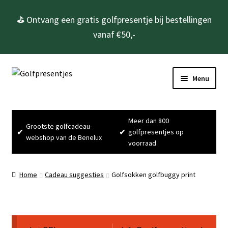
⛳ Ontvang een gratis golfpresentje bij bestellingen
vanaf €50,-
Ga
Ga
Menu
door
naar
naar
de
Home
navigatie
inhoud
Meer dan 800
Grootste golfcadeau-
Golfcadeau’s
✔
✔
golfpresentjes op
webshop van de Benelux
voorraad
Golfbenodigdheden
Home
Cadeau suggesties
Golfsokken golfbuggy print
Gadgets
Cadeausets