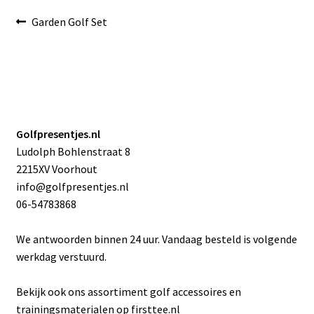
Bericht
Vorig
Garden Golf Set
bericht:
navigatie
Golfpresentjes.nl
Ludolph Bohlenstraat 8
2215XV Voorhout
info@golfpresentjes.nl
06-54783868
We antwoorden binnen 24 uur. Vandaag besteld is volgende
werkdag verstuurd.
Bekijk ook ons assortiment golf accessoires en
trainingsmaterialen op
firsttee.nl