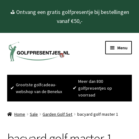
⛳ Ontvang een gratis golfpresentje bij bestellingen
vanaf €50,-
Ga
Ga
Menu
door
naar
naar
de
navigatie
inhoud
Home
Meer dan 800
Grootste golfcadeau-
Subme
Golfcadeau’s
✔
✔
golfpresentjes op
webshop van de Benelux
uitvou
voorraad
Subme
Golfbenodigdheden
uitvou
Home
Sale
Garden Golf Set
bacyard golf master 1
Gadgets
bacyard golf master 1
Cadeausets