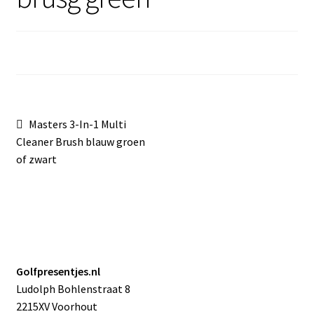
Sale
Bericht
Vorig
Masters 3-In-1 Multi
bericht:
Cleaner Brush blauw groen
navigatie
of zwart
Golfpresentjes.nl
Ludolph Bohlenstraat 8
2215XV Voorhout