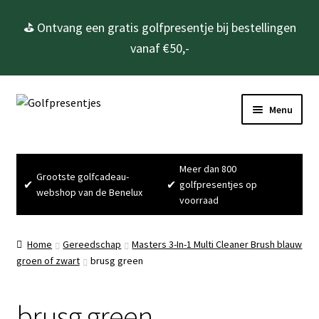
⛳ Ontvang een gratis golfpresentje bij bestellingen
vanaf €50,-
Ga
Ga
Menu
door
naar
naar
de
Home
navigatie
inhoud
Meer dan 800
Grootste golfcadeau-
Subme
Golfcadeau’s
✔
✔
golfpresentjes op
webshop van de Benelux
uitvou
voorraad
Subme
Golfbenodigdheden
uitvou
Home
Gereedschap
Masters 3-In-1 Multi Cleaner Brush blauw
Gadgets
groen of zwart
brusg green
Cadeausets
brusg green