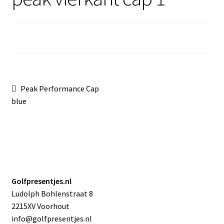
Sale
Bericht
Vorig
Peak Performance Cap
bericht:
blue
navigatie
Golfpresentjes.nl
Ludolph Bohlenstraat 8
2215XV Voorhout
info@golfpresentjes.nl