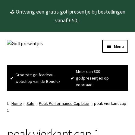
⛳ Ontvang een gratis golfpresentje bij bestellingen
vanaf €50,-
Ga
Ga
Menu
door
naar
naar
de
Home
navigatie
inhoud
Meer dan 800
Grootste golfcadeau-
Subme
Golfcadeau’s
✔
✔
golfpresentjes op
webshop van de Benelux
uitvou
voorraad
Subme
Golfbenodigdheden
uitvou
Home
Sale
Peak Performance Cap blue
peak vierkant cap
Gadgets
1
Cadeausets
peak vierkant cap 1