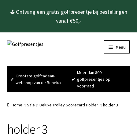
⛳ Ontvang een gratis golfpresentje bij bestellingen
vanaf €50,-
Ga
Ga
Menu
door
naar
naar
de
Home
navigatie
inhoud
Meer dan 800
Grootste golfcadeau-
Subme
Golfcadeau’s
✔
✔
golfpresentjes op
webshop van de Benelux
uitvou
voorraad
Subme
Golfbenodigdheden
uitvou
Home
Sale
Deluxe Trolley Scorecard Holder
holder 3
Gadgets
holder 3
Cadeausets