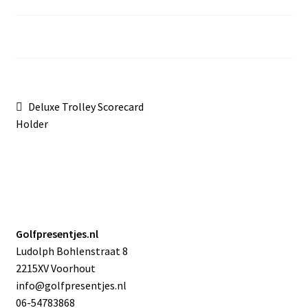
Sale
Bericht
Vorig
Deluxe Trolley Scorecard
bericht:
Holder
navigatie
Golfpresentjes.nl
Ludolph Bohlenstraat 8
2215XV Voorhout
info@golfpresentjes.nl
06-54783868